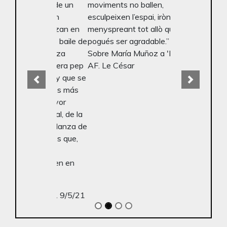
moviments no ballen,
esculpeixen l’espai, irònics,
Previous
Next
menyspreant tot allò que
pogués ser agradable.”
Sobre María Muñoz a 'Bach'.
AF. Le César
*Les fotografies d’aquesta pàgina web són
d’autoria de Jordi Bover, Trstán Pérez-Martín i Mal
Pelo, entre d’altres.
SI VOLS REBRE LES