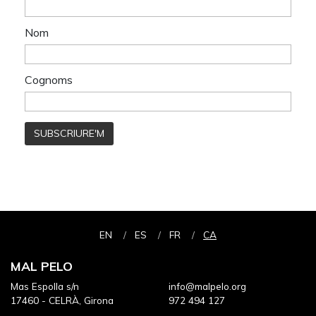
EN
ES
FR
CA
MAL PELO
Mas Espolla s/n
info@malpelo.org
17460 - CELRÀ, Girona
972 494 127
MALPELO ÉS UNA COMPANYIA
SUBVENCIONADA PER
COMPTA AMB EL SUPORT CONTINUAT DE