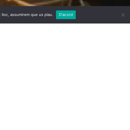
t lloc, assumirem que us plau.
D'acord
tics de la companyia de dansa Mal Pelo, inicien l’any 1997 la
al 2010, codirigeixen juntament amb Toni Cots, el projecte
rtí­stics.
ntral del cos i del moviment. És una imatge que evoca també
nera que el centre es pugui convertir en un lloc comparti
u, de contextualització i reflexió, de formació i
ançant la presència de diferents veus i visions, amb la
uena constituït com a refugi temporal en el que la diversitat