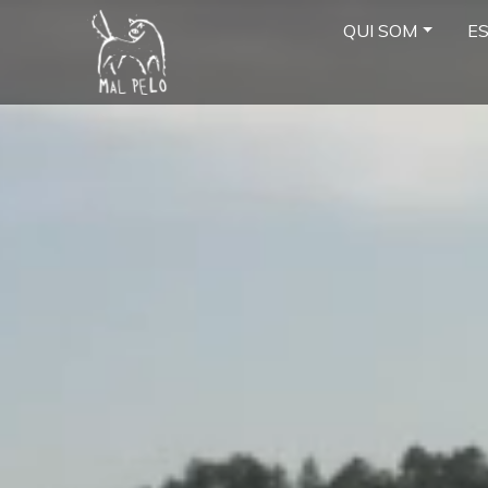
QUI SOM
E