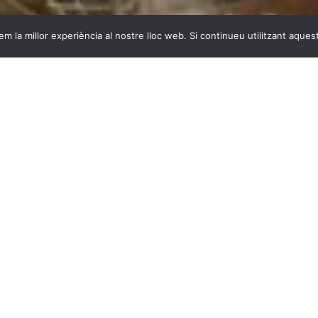
m la millor experiència al nostre lloc web. Si continueu utilitzant aques
ó d’artistes i creadors. Maria Muñoz i Pep Ramis, directors artí­s
 els punts de partida del centre de creació i recerca. Del 2001 
’ Animal a l’esquena amb la col·laboració d’un equip d’assessors a
nimal carregat sobre l’esquena, sobre una columna que és l’eix ce
 expressió del cos.
 vincles i les connexions entre creadors, pensadors i públic de ma
da en el cos. Un marc d’investigació entés com un procés acumulati
pràctica contemporània de les arts de definir un marc crí­tic mitj
tat, la textualitat, la identitat i la corporalitat. L’animal a l’esq