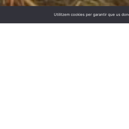
Utilitzem cookies per garantir que us done
L’animal a l’esquena és un espai per a l’intercanvi i formaci
restauració i adaptació dels espais al Mas Espolla, definint
artí­stic. Des del 2011 Maria Muñoz i Pep Ramis dirigeixen L
El nom L’animal a l’esquena fa al·lusió a la imatge d’un a
una certa condició de fragilitat i de qüestionament del lloc i
L’objectiu principal de L’animal a l’esquena és instaurar els
dins d’un marc d’investigació de la pràctica artí­stica basa
d’intercanvi.
L’animal a l’esquena
vol reflectir la necessitat actual de la 
finalitat de buscar un canvi de valors en relació amb la visuali
sigui reconeguda i acceptada.