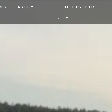
MENT
ARXIU
EN
ES
FR
CA