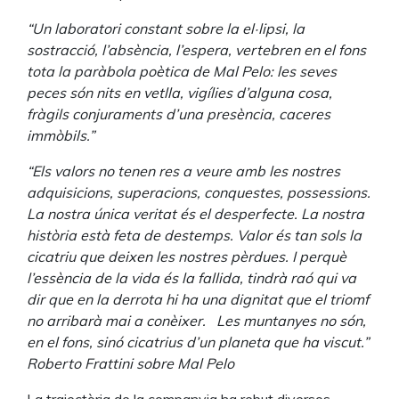
“Un laboratori constant sobre la
el·lipsi, la
sostracció, l’absència, l’espera, vertebren en el fons
tota la paràbola poètica de Mal Pelo: les seves
peces són nits en vetlla, vigílies d’alguna cosa,
fràgils conjuraments d’una presència, caceres
immòbils.”
“Els valors no tenen res a veure amb les nostres
adquisicions, superacions, conquestes, possessions.
La nostra única veritat és el desperfecte. La nostra
història està feta de destemps. Valor és tan sols la
cicatriu que deixen les nostres pèrdues. I perquè
l’essència de la vida és la fallida, tindrà raó qui va
dir que en la derrota hi ha una dignitat que el triomf
no arribarà mai a conèixer.
Les muntanyes no són,
en el fons, sinó cicatrius d’un planeta que ha viscut.”
Roberto Frattini sobre Mal Pelo