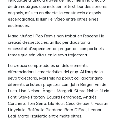
llenguatge artístic a través del moviment i la creació
de dramatúrgies que inclouen el text, bandes sonores
originals, música en directe, la construcció d’espais
escenogràfics, la llum i el vídeo entre altres eines
escèniques.
María Muñoz i Pep Ramis han trobat en l’escena i la
creació d’espectacles, un lloc per dipositar la
necessitat d’experimentar, preguntar i compartir els
temes que són vitals en la seva trajectòria.
La creació compartida és un dels elements
diferenciadors i característics del grup. Al llarg de la
seva trajectòria, Mal Pelo ha pogut col·laborar amb
diferents artistes i projectes com John Berger, Erri de
Luca, Lisa Nelson, Àngels Margarit, Steve Noble, Nuria
Font, Steve Paxton, Eduard Fernández, Andrés
Corchero, Toni Serra, Lilo Baur, Cesc Gelabert, Faustin
Linyekula, Raffaella Giordano, Baro D’Evel, Leonor
Leal, Marta Izquierdo entre molts altres.