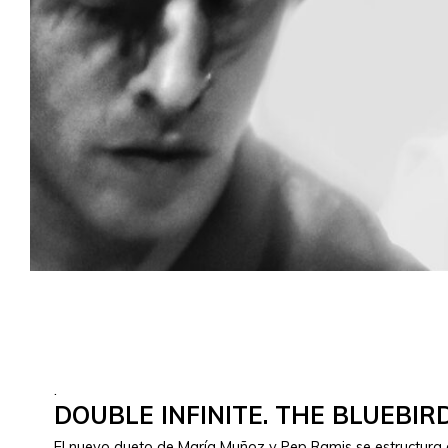
.
DOUBLE INFINITE. THE BLUEBIR
El nuevo dueto de María Muñoz y Pep Ramis se estructura en