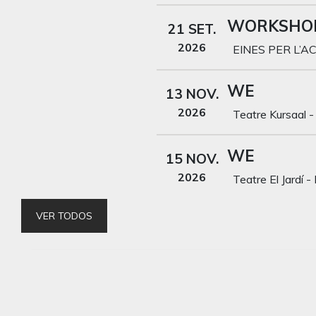
WORKSHOP:
21 SET.
2026
EINES PER L’AC
WE
13 NOV.
2026
Teatre Kursaal
WE
15 NOV.
2026
Teatre El Jardí
VER TODOS