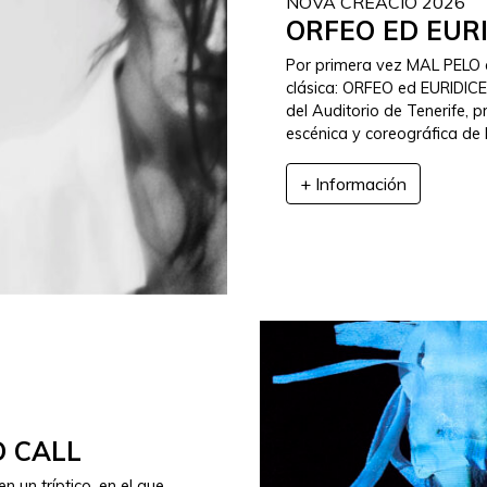
NOVA CREACIÓ 2026
ORFEO ED EUR
Por primera vez MAL PELO a
clásica: ORFEO ed EURIDICE d
del Auditorio de Tenerife, 
escénica y coreográfica de 
+ Información
D CALL
 un tríptico, en el que