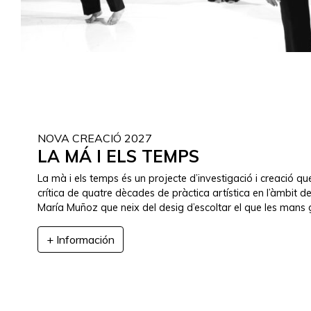
NOVA CREACIÓ 2027
LA MÁ I ELS TEMPS
La mà i els temps és un projecte d’investigació i creació q
crítica de quatre dècades de pràctica artística en l’àmbit d
María Muñoz que neix del desig d’escoltar el que les mans
+ Información