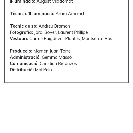
Il·luminació:
August Viladomat
Tècnic d’Il·luminació:
Aram Amalrich
Tècnic de so:
Andreu Bramon
Fotografia:
Jordi Bover, Laurent Phillipe
Vestuari:
Carme PuigdevalliPlantés, Montserrat Ros
Producció:
Mamen Juan-Torre
Administració:
Gemma Massó
Comunicació:
Christian Betanzos
Distribució:
Mal Pelo