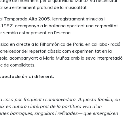
lenguatge de moviment per al qual Maria Muñoz va necessitar
al seu enteniment profund de la musicalitat.
val Temporada Alta 2005, l’enregistrament minuciós i
-1982) acompanya a la ballarina aportant una corporalitat
jar sembla estar present en l’escena.
ca en directe a la Filharmònica de Paris, en col·labo- ració
coneixedor del repertori clàssic com experimen tat en la
 al solo, acompanyant a Maria Muñoz amb la seva interpretació
oc de complicitats.
ectacle únic i diferent.
a cosa poc freqüent i commovedora. Aquesta família, en
ix en autora i intèrpret de la partitura viva d’un
perles barroques, singulars i refinades— que emergeixen