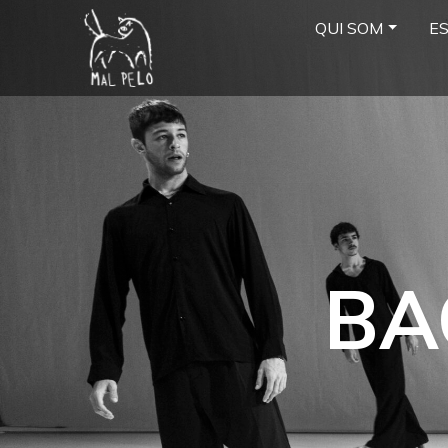
QUI SOM
E
BA