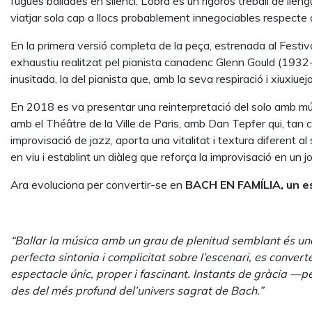
fugues ballades en silenci. L’obra és un rigorós treball de l
viatjar sola cap a llocs probablement innegociables respecte 
En la primera versió completa de la peça, estrenada al Festi
exhaustiu realitzat pel pianista canadenc Glenn Gould (1932
inusitada, la del pianista que, amb la seva respiració i xiuxiue
En 2018 es va presentar una reinterpretació del solo amb músi
amb el Théâtre de la Ville de Paris, amb Dan Tepfer qui, tan 
improvisació de jazz, aporta una vitalitat i textura diferent
en viu i establint un diàleg que reforça la improvisació en un j
Ara evoluciona per convertir-se en
BACH EN FAMÍLIA, un esp
“Ballar la música amb un grau de plenitud semblant és un
perfecta sintonia i complicitat sobre l’escenari, es converte
espectacle únic, proper i fascinant. Instants de gràcia —
des del més profund del’univers sagrat de Bach.”