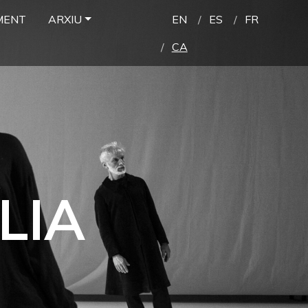
MENT
ARXIU
EN
ES
FR
CA
LIA