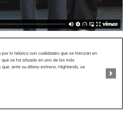
ar la paz, un lugar que está en el interior del ser
sajes salvajes y deshabitados, que rodean al
ctador percibe el individualismo que les corroe. “
Next