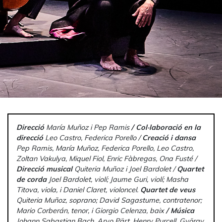
Direcció
María Muñoz i Pep Ramis
/ Col·laboració en la
direcció
Leo Castro, Federica Porello /
Creació i dansa
Pep Ramis, María Muñoz, Federica Porello, Leo Castro,
Zoltan Vakulya, Miquel Fiol, Enric Fàbregas, Ona Fusté /
Direcció musical
Quiteria Muñoz i Joel Bardolet /
Quartet
de corda
Joel Bardolet, violí; Jaume Guri, violí; Masha
Titova, viola, i Daniel Claret, violoncel.
Quartet de veus
Quiteria Muñoz, soprano; David Sagastume, contratenor;
Mario Corberán, tenor, i Giorgio Celenza, baix
/
Música
Johann Sabastian Bach, Arvo Pärt, Henry Purcell, György