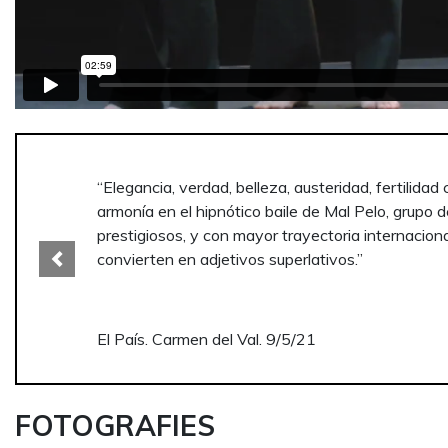
“Un apasionante, sinuoso y agreste viaje hacia una 
humano y que siempre resulta una ardua búsqueda 
grupo, subrayan la soledad interior de cada uno d
Previous
El País. Carmen del Val. 9/5/21
FOTOGRAFIES