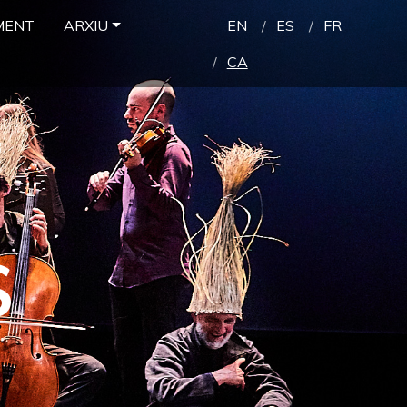
MENT
ARXIU
EN
ES
FR
CA
S