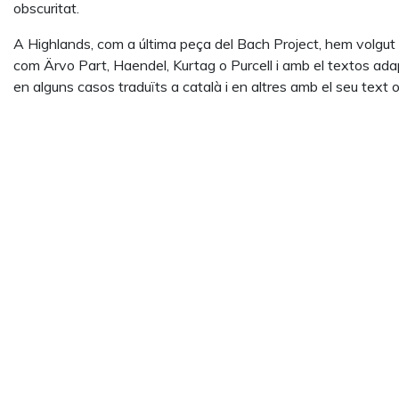
obscuritat.
A Highlands, com a última peça del Bach Project, hem volgut
com Ärvo Part, Haendel, Kurtag o Purcell i amb el textos adap
en alguns casos traduïts a català i en altres amb el seu text or