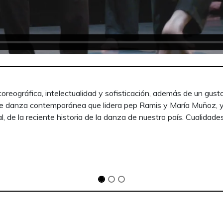
tierra desconocida, un paisaje inhóspito en el que lograr encontr
encontrarlo. Las imágenes en vídeo, en blanco y negro, de pai
e ellos. Se mueven juntos como una manada, sin embargo, el espe