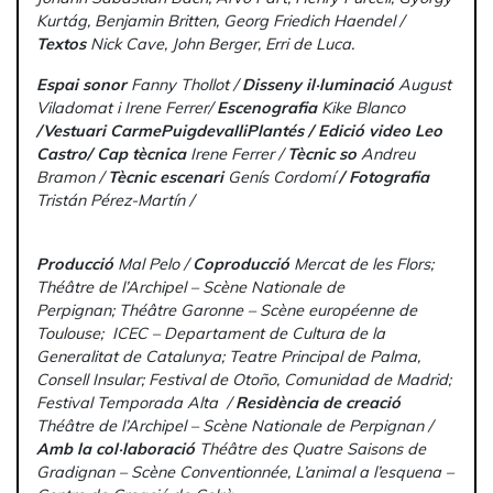
Kurtág, Benjamin Britten,
Georg Friedich Haendel /
Textos
Nick Cave, John Berger, Erri de Luca.
Espai sonor
Fanny Thollot /
Disseny il·luminació
August
Viladomat i Irene Ferrer/
Escenografia
Kike Blanco
/Vestuari CarmePuigdevalliPlantés / Edició video Leo
Castro/
Cap tècnica
Irene Ferrer /
Tècnic so
Andreu
Bramon /
Tècnic escenari
Genís Cordomí
/
Fotografia
Tristán Pérez-Martín /
Producció
Mal Pelo /
Coproducció
Mercat de les Flors;
Théâtre de l’Archipel – Scène Nationale de
Perpignan; Théâtre Garonne – Scène européenne de
Toulouse; ICEC – Departament de Cultura de la
Generalitat de Catalunya; Teatre Principal de Palma,
Consell Insular; Festival de Otoño, Comunidad de Madrid;
Festival Temporada Alta /
Residència de creació
Théâtre de l’Archipel – Scène Nationale de Perpignan /
Amb la col·laboració
Théâtre des Quatre Saisons de
Gradignan – Scène Conventionnée, L’animal a l’esquena –