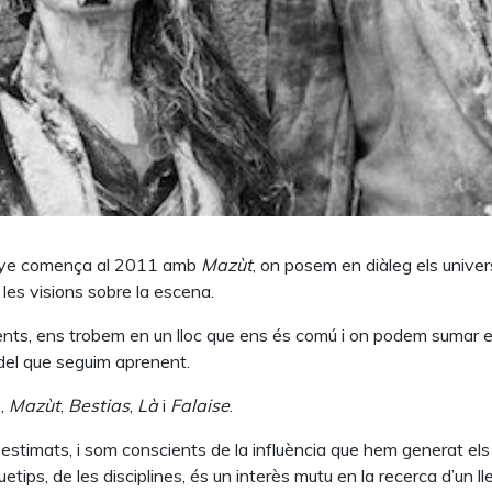
urtye comença al 2011 amb
Mazùt
, on posem en diàleg els unive
e les visions sobre la escena.
erents, ens trobem en un lloc que ens és comú i on podem sumar el
 del que seguim aprenent.
s,
Mazùt
,
Bestias
,
Là
i
Falaise
.
 estimats, i som conscients de la influència que hem generat els
quetips, de les disciplines, és un interès mutu en la recerca d’un 