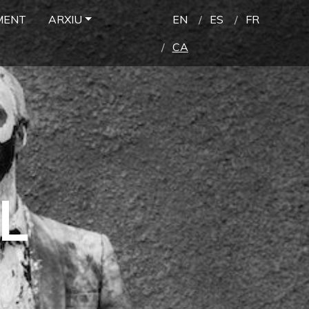
MENT
ARXIU
EN
ES
FR
CA
L