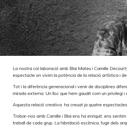
La nostra col·laboració amb Blai Mateu i Camille Deco
espectacle on vivim la potència de la relació artística i d
Tot i la diferència generacional i venir de disciplines dif
mirada externa. Un lloc que hem gaudit com un privilegi i
Aquesta relació creativa
ha creuat ja quatre espectacle
Trobar-nos amb Camille i Blai ens ha enriquit, ens sentim
treball de cada grup. La hibridació escènica, fugir dels ar