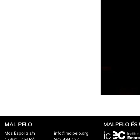
MAL PELO
MALPELO ÉS
Mas Espolla s/n
info@malpelo.org
17460 - CELRÀ,
972 494 127