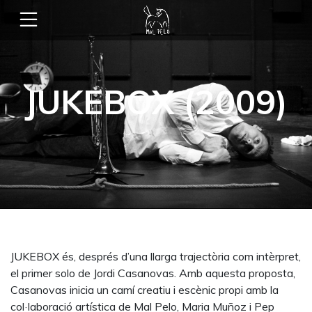
JUKEBOX (2009)
JUKEBOX és, després d’una llarga trajectòria com intèrpret,
el primer solo de Jordi Casanovas. Amb aquesta proposta,
Casanovas inicia un camí creatiu i escènic propi amb la
col·laboració artística de Mal Pelo, Maria Muñoz i Pep