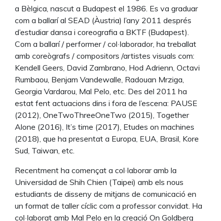
a Bèlgica, nascut a Budapest el 1986. Es va graduar
com a ballarí al SEAD (Àustria) l’any 2011 després
d’estudiar dansa i coreografia a BKTF (Budapest).
Com a ballarí / performer / col·laborador, ha treballat
amb coreògrafs / compositors /artistes visuals com:
Kendell Geers, David Zambrano, Hod Adrienn, Octavi
Rumbaou, Benjam Vandewalle, Radouan Mrziga,
Georgia Vardarou, Mal Pelo, etc. Des del 2011 ha
estat fent actuacions dins i fora de l’escena: PAUSE
(2012), OneTwoThreeOneTwo (2015), Together
Alone (2016), It’s time (2017), Etudes on machines
(2018), que ha presentat a Europa, EUA, Brasil, Kore
Sud, Taiwan, etc.
Recentment ha començat a col·laborar amb la
Universidad de Shih Chien (Taipei) amb els nous
estudiants de disseny de mitjans de comunicació en
un format de taller cíclic com a professor convidat. Ha
col·laborat amb Mal Pelo en la creació On Goldberg