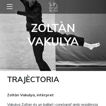
ZOLTÀN
VAKULYA
TRAJÈCTORIA
Zoltàn Vakulya, intèrpret
Vakulya Zoltan és un ballarí i coreògraf amb residència