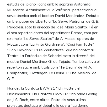
estudis de piano i cant amb la soprano Antonella
Muscente. Actualment viu a València i perfecciona la
seva tècnica amb el baríton David Menéndez. Debuta
amb el paper de Uberto a “La Serva Padrona” de G. B.
Pergolesi, sota la direcció de José María Sciutto. Té en
el seu repertori obres del repartiment Barroc, com per
exemple “La Serva Scaltra” de A. Hasse, òperes de
Mozart com “La Finta Giardiniera”, “Così Fan Tutte”,
“Don Giovanni” i “Die Zauberflöte” que ha cantat al
Teatre La Faràndula de Sabadell sota la direcció del
mestre Daniel Martínez Gil de Tejada. També cultiva el
repertori sacre amb títols com “Te Deum” de M. A.
Charpentier, “Dettingen Te Deum” i “The Mesiah” de
G. F.
Händel, la Cantata BWV 21 “Ich Hatte viel
Bekümmernis” i la Cantata BWV 82 “Ich habe Genug”
de J. S. Bach, entre altres. Entre els seus últims
projectes destaca el debut a la òpera “La donna