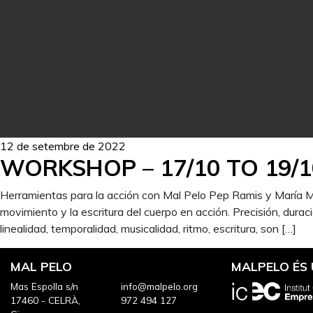
12 de setembre de 2022
WORKSHOP – 17/10 TO 19/1
Herramientas para la acción con Mal Pelo Pep Ramis y María M
movimiento y la escritura del cuerpo en acción. Precisión, duraci
linealidad, temporalidad, musicalidad, ritmo, escritura, son […]
MAL PELO
MALPELO ÉS
Mas Espolla s/n
info@malpelo.org
17460 - CELRÀ,
972 494 127