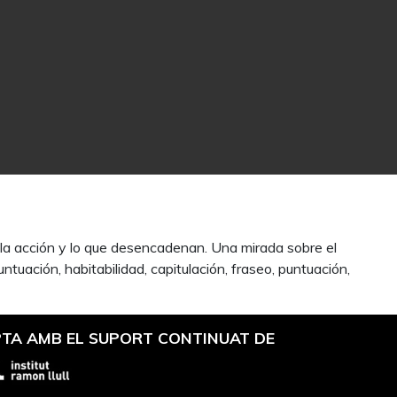
la acción y lo que desencadenan. Una mirada sobre el
ntuación, habitabilidad, capitulación, fraseo, puntuación,
TA AMB EL SUPORT CONTINUAT DE