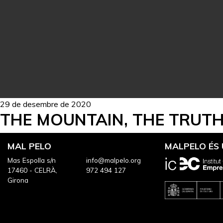
29 de desembre de 2020
THE MOUNTAIN, THE TRUTH 
MAL PELO
MALPELO ÉS
Mas Espolla s/n
info@malpelo.org
17460 - CELRÀ,
972 494 127
Girona