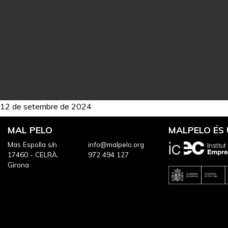
12 de setembre de 2024
MAL PELO
MALPELO ÉS
Mas Espolla s/n
info@malpelo.org
17460 - CELRÀ,
972 494 127
Girona