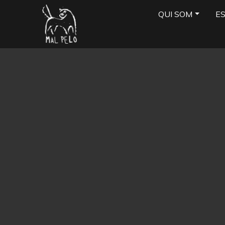
QUI SOM
E