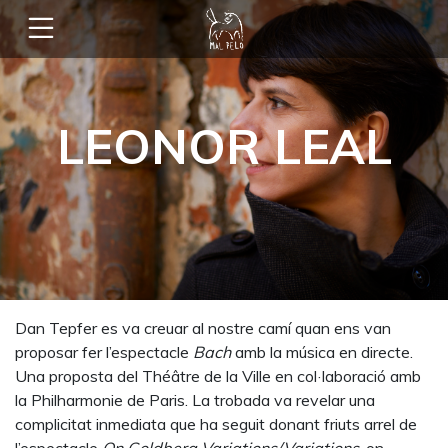
LEONOR LEAL
Dan Tepfer es va creuar al nostre camí quan ens van
proposar fer l’espectacle
Bach
amb la música en directe.
Una proposta del Théâtre de la Ville en col·laboració amb
la Philharmonie de Paris. La trobada va revelar una
complicitat inmediata que ha seguit donant friuts arrel de