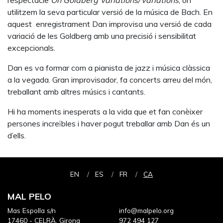
l’espectacle
On Goldberg Variations/Variations
, on
utilitzem la seva particular versió de la música de Bach. En
aquest
enregistrament Dan improvisa una versió de cada
variació de les Goldberg amb una precisió i sensibilitat
excepcionals.
Dan es va formar com a pianista de jazz i música clàssica
a la vegada. Gran improvisador, fa concerts arreu del món,
treballant amb altres músics i cantants.
Hi ha moments inesperats a la vida que et fan conèixer
persones increïbles i haver pogut treballar amb Dan és un
d’ells.
EN
ES
FR
CA
MAL PELO
Mas Espolla s/n
info@malpelo.org
17460 - CELRÀ, Girona
972 494 127