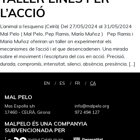
L’ACCIÓ
L’animal a l’esquena (Celrà) Del 27/05/2024 al 31/05/2024
Mal Pelo ( Mal Pelo, Pep Ramis, María Muñoz ) Pep Ramis i
Maria Muñoz oferiran un taller on experimentar els
mecanismes de l’acció i el que desencadenen. Una mirada
sobre el moviment i l’escriptura del cos en acció. Precisió,
durada, compromís, intensitat, silenci, absència, presència, […]
EN
ES
FR
CA
MAL PELO
Mas Espolla s/n
info@malpelo.org
17460 - CELRÀ, Girona
972 494 127
MALPELO ÉS UNA COMPANYIA
SUBVENCIONADA PER