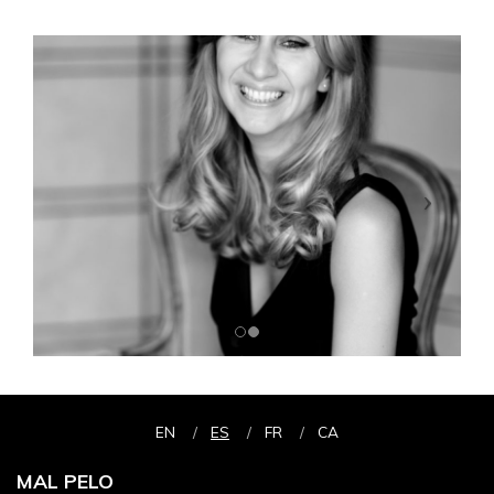
EN
ES
FR
CA
MAL PELO